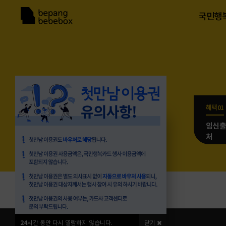
국민행
혜택01
임신출
처
24
시간 동안 다시 열람하지 않습니다.
닫기