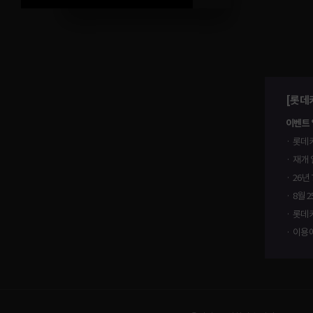
[롯데
이벤트 
롯데카
재개 
26년
8월 
롯데카
이용에