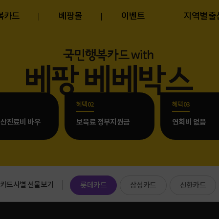
복카드
베팡몰
이벤트
지역별 
혜택02
혜택03
산진료비 바우
보육료 정부지원금
연회비 없음
카드사별 선물보기
롯데카드
삼성카드
신한카드